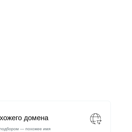
охожего домена
 подбором — похожее имя