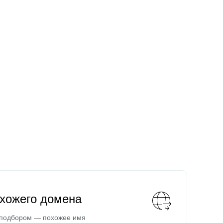
охожего домена
 подбором — похожее имя